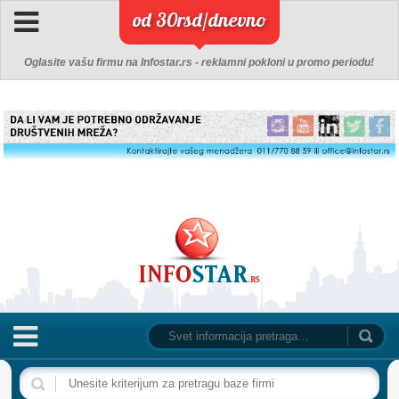
od 30rsd/dnevno
Oglasite vašu firmu na Infostar.rs - reklamni pokloni u promo periodu!
NASLOVNA