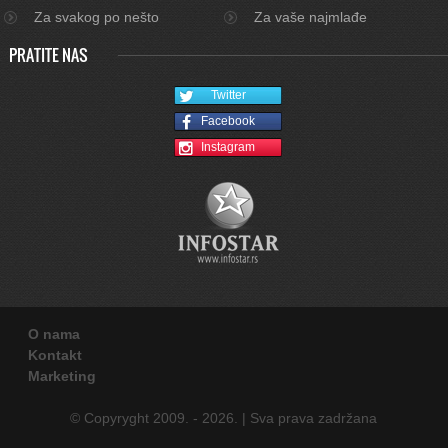
Za svakog po nešto
Za vaše najmlađe
PRATITE NAS
Twitter
Facebook
Instagram
O nama
Kontakt
Marketing
© Copyryght 2009. - 2026. | Sva prava zadržana