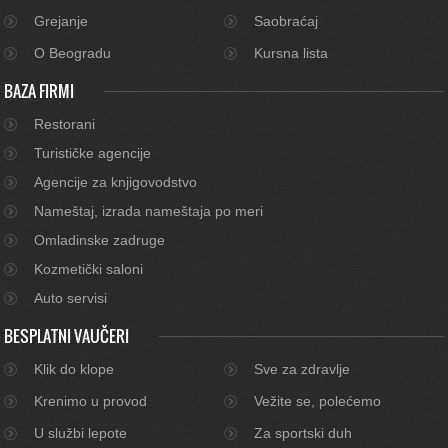
Grejanje
Saobraćaj
O Beogradu
Kursna lista
BAZA FIRMI
Restorani
Turističke agencije
Agencije za knjigovodstvo
Nameštaj, izrada nameštaja po meri
Omladinske zadruge
Kozmetički saloni
Auto servisi
BESPLATNI VAUČERI
Klik do klope
Sve za zdravlje
Krenimo u provod
Vežite se, polećemo
U službi lepote
Za sportski duh