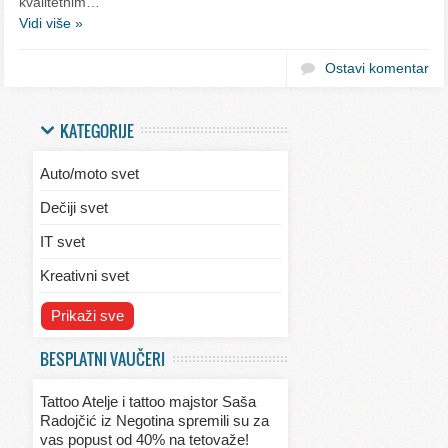
kvalitetnim…
Vidi više »
Ostavi komentar
KATEGORIJE
Auto/moto svet
Dečiji svet
IT svet
Kreativni svet
Svet ekologije
Prikaži sve
Svet enterijera/eksterijera
BESPLATNI VAUČERI
Svet informacija
Tattoo Atelje i tattoo majstor Saša
Svet kulinarstva
Radojčić iz Negotina spremili su za
vas popust od 40% na tetovaže!
Svet lepote