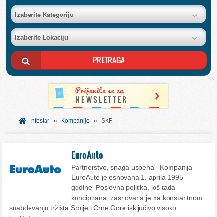
BAZA FIRMI
Izaberite Kategoriju
Izaberite Lokaciju
POSLOVNI OGLASI
AKCIJE I KATALOZI
BESPLATNI VAUČERI
»
»
SVET INFORMACIJA
Infostar
Kompanije
SKF
USLUGE
EuroAuto
Partnerstvo, snaga uspeha Kompanija
EuroAuto je osnovana 1. aprila 1995
godine. Poslovna politika, još tada
koncipirana, zasnovana je na konstantnom
snabdevanju tržišta Srbije i Crne Gore isključivo visoko