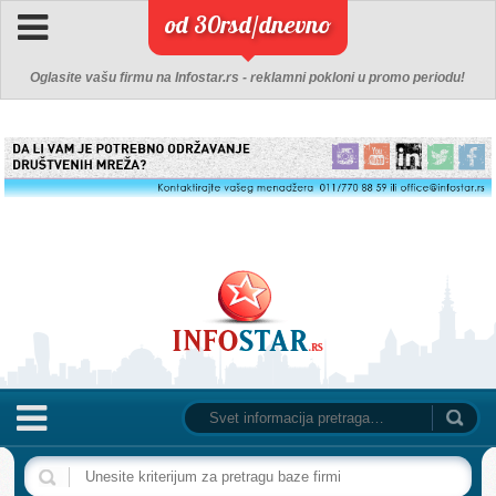
od 30rsd/dnevno
Oglasite vašu firmu na Infostar.rs - reklamni pokloni u promo periodu!
NASLOVNA