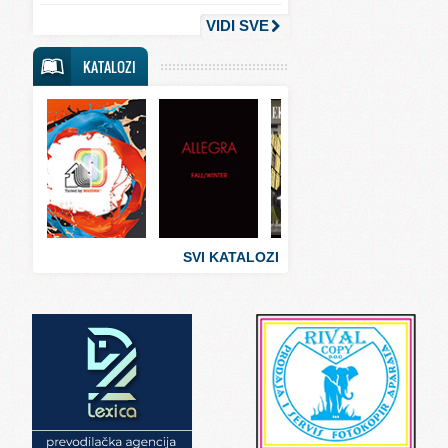
Svet obrazovanja
VIDI SVE
Svet putovanja
KATALOZI
Svet sporta
Svet tehnike
Svet ugostiteljstva
Svet zabave i umetnosti
Svet zanimljivosti
Svet zdravlja
SVI KATALOZI