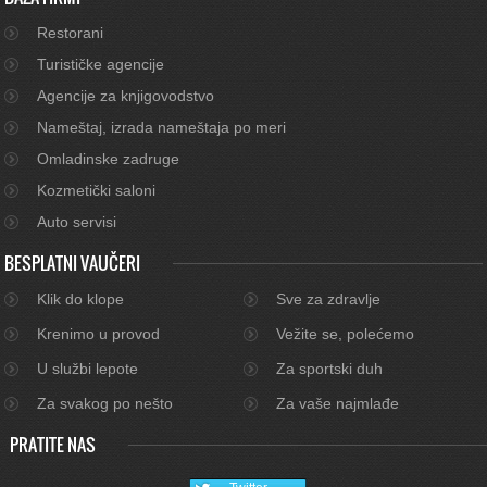
Restorani
Turističke agencije
Agencije za knjigovodstvo
Nameštaj, izrada nameštaja po meri
Omladinske zadruge
Kozmetički saloni
Auto servisi
BESPLATNI VAUČERI
Klik do klope
Sve za zdravlje
Krenimo u provod
Vežite se, polećemo
U službi lepote
Za sportski duh
Za svakog po nešto
Za vaše najmlađe
PRATITE NAS