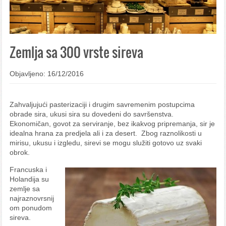
Zemlja sa 300 vrste sireva
Objavljeno: 16/12/2016
Zahvaljujući pasterizaciji i drugim savremenim postupcima
obrade sira, ukusi sira su dovedeni do savršenstva.
Ekonomičan, govot za serviranje, bez ikakvog pripremanja, sir je
idealna hrana za predjela ali i za desert. Zbog raznolikosti u
mirisu, ukusu i izgledu, sirevi se mogu služiti gotovo uz svaki
obrok.
Francuska i
Holandija su
zemlje sa
najraznovrsnij
om ponudom
sireva.