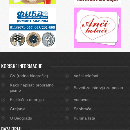
KORISNE INFORMACIJE
CV (radna biografija)
Važni telefoni
Kako napisati propratno
Saveti za intervju za posao
pismo
Električna energija
Vodovod
Grejanje
Saobraćaj
O Beogradu
Kursna lista
BAZA FIRMI