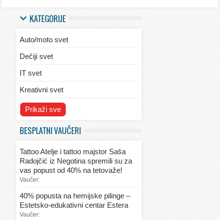
KATEGORIJE
Auto/moto svet
Dečiji svet
IT svet
Kreativni svet
Svet ekologije
Prikaži sve
Svet enterijera/eksterijera
BESPLATNI VAUČERI
Svet informacija
Tattoo Atelje i tattoo majstor Saša
Svet kulinarstva
Radojčić iz Negotina spremili su za
vas popust od 40% na tetovaže!
Svet lepote
Vaučer:
Svet ljubavi i seksa
40% popusta na hemijske pilinge –
Estetsko-edukativni centar Estera
Svet mode
Vaučer: