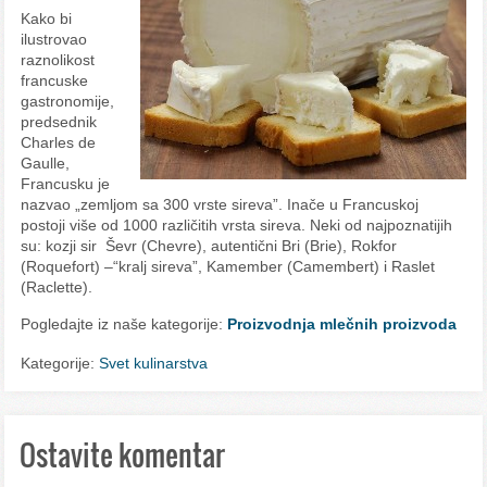
Kako bi
ilustrovao
raznolikost
francuske
gastronomije,
predsednik
Charles de
Gaulle,
Francusku je
nazvao „zemljom sa 300 vrste sireva”. Inače u Francuskoj
postoji više od 1000 različitih vrsta sireva. Neki od najpoznatijih
su: kozji sir Ševr (Chevre), autentični Bri (Brie), Rokfor
(Roquefort) –“kralj sireva”, Kamember (Camembert) i Raslet
(Raclette).
Pogledajte iz naše kategorije:
Proizvodnja mlečnih proizvoda
Kategorije:
Svet kulinarstva
Ostavite komentar