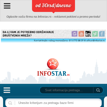
od 30rsd/dnevno
Oglasite vašu firmu na Infostar.rs - reklamni pokloni u promo periodu!
NASLOVNA