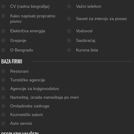
CV (radna biografija)
Važni telefoni
Kako napisati propratno
Saveti za intervju za posao
pismo
Električna energija
Vodovod
Grejanje
Saobraćaj
O Beogradu
Kursna lista
BAZA FIRMI
Restorani
Turističke agencije
Agencije za knjigovodstvo
Nameštaj, izrada nameštaja po meri
Omladinske zadruge
Kozmetički saloni
Auto servisi