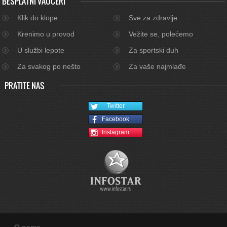
BESPLATNI VAUČERI
Klik do klope
Sve za zdravlje
Krenimo u provod
Vežite se, polećemo
U službi lepote
Za sportski duh
Za svakog po nešto
Za vaše najmlađe
PRATITE NAS
Twitter
Facebook
Instagram
O nama