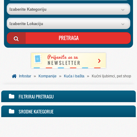
BAZA FIRMI
Izaberite Kategoriju
Izaberite Lokaciju
POSLOVNI OGLASI
AKCIJE I KATALOZI
BESPLATNI VAUČERI
»
»
»
SVET INFORMACIJA
Infostar
Kompanije
Kuća i bašta
Kućni ljubimci, pet shop
USLUGE
FILTRIRAJ PRETRAGU
SRODNE KATEGORIJE