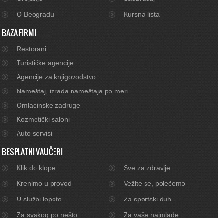
O Beogradu
Kursna lista
BAZA FIRMI
Restorani
Turističke agencije
Agencije za knjigovodstvo
Nameštaj, izrada nameštaja po meri
Omladinske zadruge
Kozmetički saloni
Auto servisi
BESPLATNI VAUČERI
Klik do klope
Sve za zdravlje
Krenimo u provod
Vežite se, polećemo
U službi lepote
Za sportski duh
Za svakog po nešto
Za vaše najmlađe