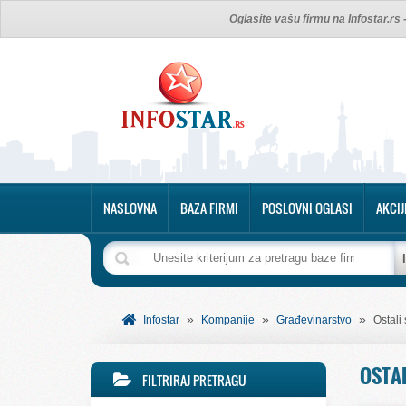
Oglasite vašu firmu na Infostar.rs
NASLOVNA
BAZA FIRMI
POSLOVNI OGLASI
AKCIJ
»
»
»
Infostar
Kompanije
Građevinarstvo
Ostali
OSTAL
FILTRIRAJ PRETRAGU