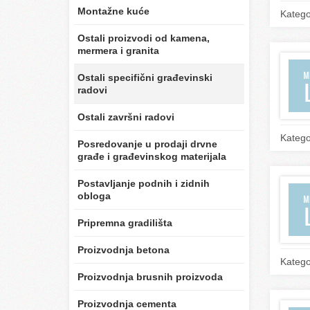
Montažne kuće
Katego
Ostali proizvodi od kamena,
mermera i granita
Ostali specifični građevinski
radovi
Ostali završni radovi
Katego
Posredovanje u prodaji drvne
građe i građevinskog materijala
Postavljanje podnih i zidnih
obloga
Pripremna gradilišta
Proizvodnja betona
Katego
Proizvodnja brusnih proizvoda
Proizvodnja cementa