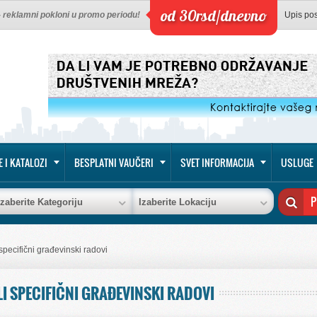
od 30rsd/dnevno
 - reklamni pokloni u promo periodu!
Upis po
E I KATALOZI
BESPLATNI VAUČERI
SVET INFORMACIJA
USLUGE
Izaberite Kategoriju
Izaberite Lokaciju
 specifični građevinski radovi
I SPECIFIČNI GRAĐEVINSKI RADOVI