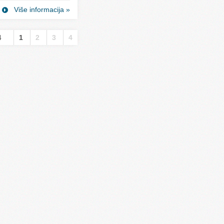
Više informacija »
4
1
2
3
4