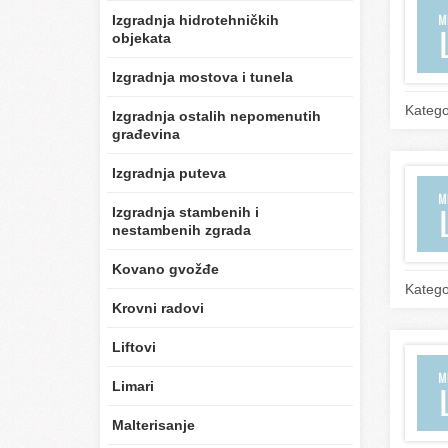
Izgradnja hidrotehničkih
objekata
Izgradnja mostova i tunela
Katego
Izgradnja ostalih nepomenutih
građevina
Izgradnja puteva
Izgradnja stambenih i
nestambenih zgrada
Kovano gvožđe
Katego
Krovni radovi
Liftovi
Limari
Malterisanje