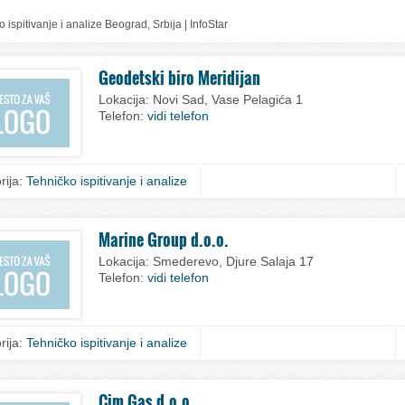
 ispitivanje i analize Beograd, Srbija | InfoStar
Geodetski biro Meridijan
Lokacija:
Novi Sad, Vase Pelagića 1
Telefon:
vidi telefon
rija:
Tehničko ispitivanje i analize
Marine Group d.o.o.
Lokacija:
Smederevo, Djure Salaja 17
Telefon:
vidi telefon
rija:
Tehničko ispitivanje i analize
Cim Gas d.o.o.