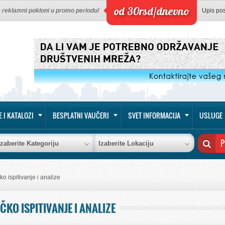
od 30rsd/dnevno
 - reklamni pokloni u promo periodu!
Upis po
E I KATALOZI
BESPLATNI VAUČERI
SVET INFORMACIJA
USLUGE
Izaberite Kategoriju
Izaberite Lokaciju
ko ispitivanje i analize
ČKO ISPITIVANJE I ANALIZE