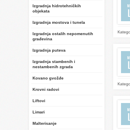
Izgradnja hidrotehničkih
objekata
Izgradnja mostova i tunela
Katego
Izgradnja ostalih nepomenutih
građevina
Izgradnja puteva
Izgradnja stambenih i
nestambenih zgrada
Kovano gvožđe
Katego
Krovni radovi
Liftovi
Limari
Malterisanje