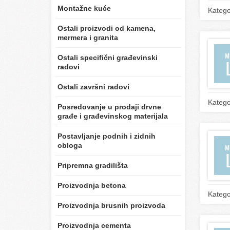
Montažne kuće
Katego
Ostali proizvodi od kamena,
mermera i granita
Ostali specifični građevinski
radovi
Ostali završni radovi
Katego
Posredovanje u prodaji drvne
građe i građevinskog materijala
Postavljanje podnih i zidnih
obloga
Pripremna gradilišta
Proizvodnja betona
Katego
Proizvodnja brusnih proizvoda
Proizvodnja cementa