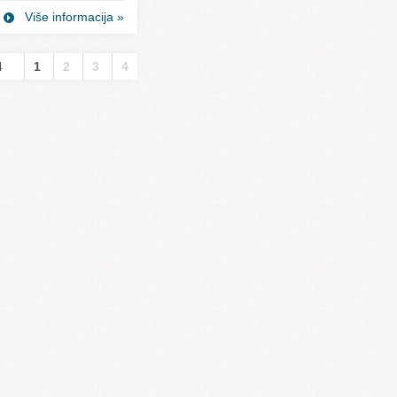
Više informacija »
4
1
2
3
4