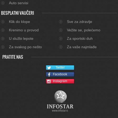
Auto servisi
BESPLATNI VAUČERI
Klik do klope
Sve za zdravlje
Krenimo u provod
Vežite se, polećemo
U službi lepote
Za sportski duh
Za svakog po nešto
Za vaše najmlađe
PRATITE NAS
Twitter
Facebook
Instagram