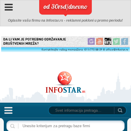
od 30rsd/dnevno
Oglasite vašu firmu na Infostar.rs - reklamni pokloni u promo periodu!
NASLOVNA