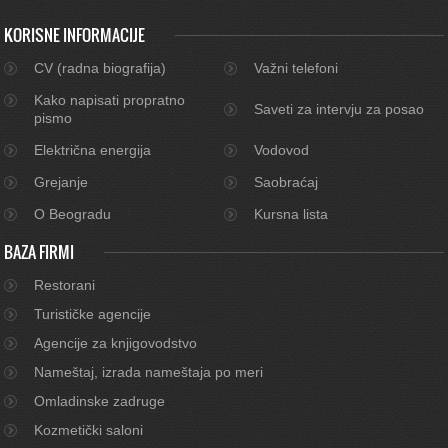
KORISNE INFORMACIJE
CV (radna biografija)
Važni telefoni
Kako napisati propratno
Saveti za intervju za posao
pismo
Električna energija
Vodovod
Grejanje
Saobraćaj
O Beogradu
Kursna lista
BAZA FIRMI
Restorani
Turističke agencije
Agencije za knjigovodstvo
Nameštaj, izrada nameštaja po meri
Omladinske zadruge
Kozmetički saloni