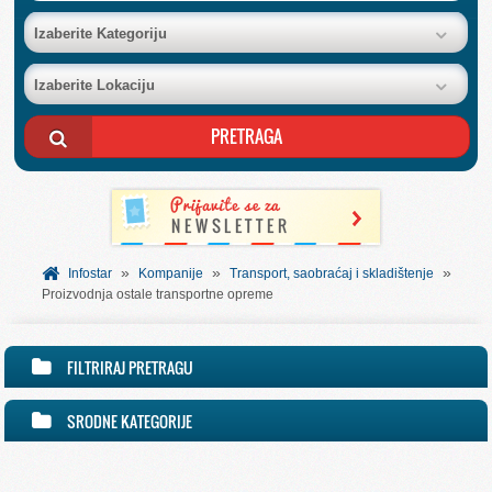
BAZA FIRMI
Izaberite Kategoriju
Izaberite Lokaciju
POSLOVNI OGLASI
AKCIJE I KATALOZI
BESPLATNI VAUČERI
»
»
»
SVET INFORMACIJA
Infostar
Kompanije
Transport, saobraćaj i skladištenje
Proizvodnja ostale transportne opreme
USLUGE
FILTRIRAJ PRETRAGU
SRODNE KATEGORIJE