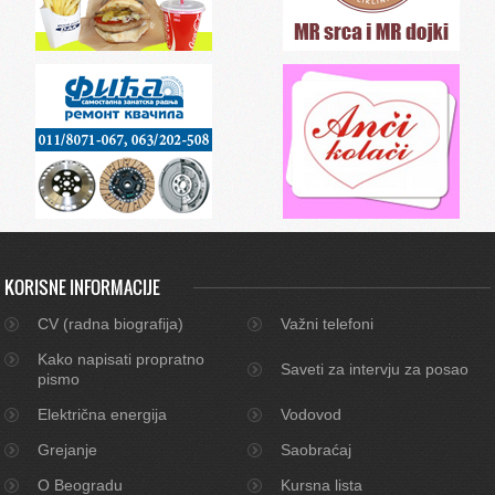
KORISNE INFORMACIJE
CV (radna biografija)
Važni telefoni
Kako napisati propratno
Saveti za intervju za posao
pismo
Električna energija
Vodovod
Grejanje
Saobraćaj
O Beogradu
Kursna lista