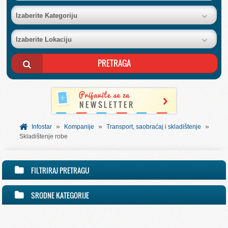
BAZA FIRMI
Izaberite Kategoriju
Izaberite Lokaciju
POSLOVNI OGLASI
AKCIJE I KATALOZI
BESPLATNI VAUČERI
»
»
»
SVET INFORMACIJA
Infostar
Kompanije
Transport, saobraćaj i skladištenje
Skladištenje robe
USLUGE
FILTRIRAJ PRETRAGU
SRODNE KATEGORIJE