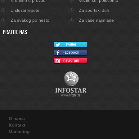
Krenimo u provod
Vežite se, polećemo
U službi lepote
Za sportski duh
Za svakog po nešto
Za vaše najmlađe
PRATITE NAS
Twitter
Facebook
Instagram
O nama
Kontakt
Marketing