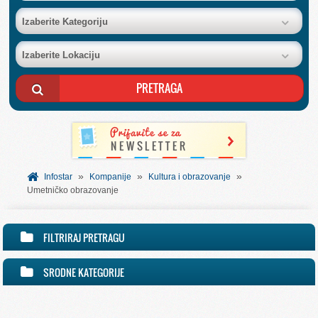
BAZA FIRMI
Izaberite Kategoriju
Izaberite Lokaciju
POSLOVNI OGLASI
AKCIJE I KATALOZI
BESPLATNI VAUČERI
»
»
»
SVET INFORMACIJA
Infostar
Kompanije
Kultura i obrazovanje
Umetničko obrazovanje
USLUGE
FILTRIRAJ PRETRAGU
SRODNE KATEGORIJE